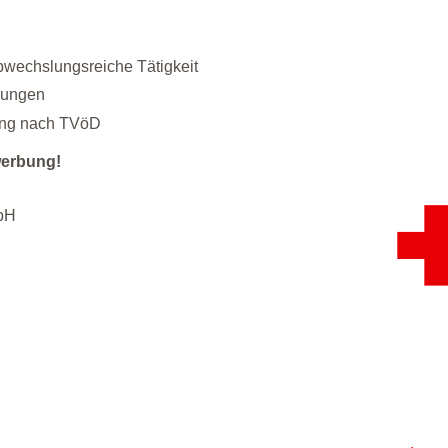
abwechslungsreiche Tätigkeit
gungen
ung nach TVöD
werbung!
bH