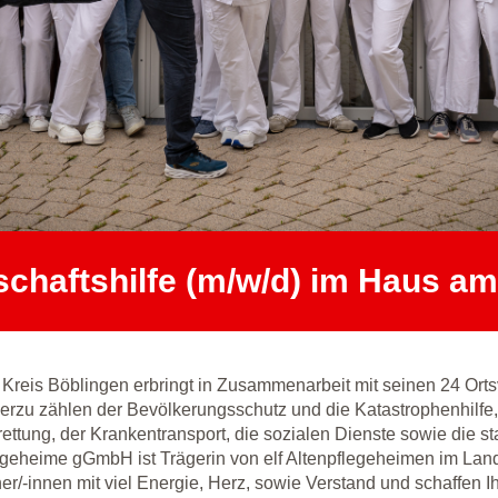
chaftshilfe (m/w/d) im Haus a
reis Böblingen erbringt in Zusammenarbeit mit seinen 24 Orts
ierzu zählen der Bevölkerungsschutz und die Katastrophenhilfe,
rettung, der Krankentransport, die sozialen Dienste sowie die s
egeheime gGmbH ist Trägerin von elf Altenpflegeheimen im Land
/-innen mit viel Energie, Herz, sowie Verstand und schaffen I